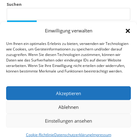
Suchen
SUCHEN
Einwilligung verwalten
Um Ihnen ein optimales Erlebnis zu bieten, verwenden wir Technologien
Neueste Beiträge
wie Cookies, um Geräteinformationen zu speichern und/oder darauf
zuzugreifen. Wenn Sie diesen Technologien zustimmen, können wir
Home
Daten wie das Surfverhalten oder eindeutige IDs auf dieser Website
verarbeiten. Wenn Sie Ihre Einwilligung nicht erteilen oder widerrufen,
können bestimmte Merkmale und Funktionen beeinträchtigt werden.
Neueste Kommentare
Es sind keine Kommentare vorhanden.
Akzeptieren
Ablehnen
Einstellungen ansehen
Impressum
Datenschutzerklärung
Cookie-Richtlinie (EU)
Cookie-Richtlinie
Datenschutzerklärung
Impressum
Copyright 2025 Stickerei Tegernsee