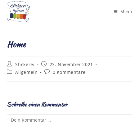
Zum
Inhalt
Menü
springen
Home
Beitrags-
Beitrag
Stickerei
23. November 2021
Autor:
veröffentlicht:
Beitrags-
Beitrags-
Allgemein
0 Kommentare
Kategorie:
Kommentare:
Schreibe einen Kommentar
Kommentar