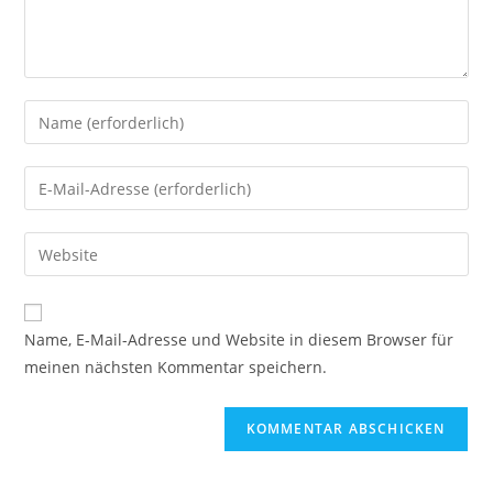
Gib
deinen
Namen
Gib
oder
deine
Benutzernamen
E-
Gib
zum
Mail-
deine
Kommentieren
Adresse
Website-
ein
zum
URL
Name, E-Mail-Adresse und Website in diesem Browser für
Kommentieren
ein
meinen nächsten Kommentar speichern.
ein
(optional)